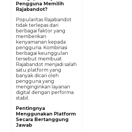
Pengguna Memilih
Rajabandot?
Popularitas Rajabandot
tidak terlepas dari
berbagai faktor yang
memberikan
kenyamanan kepada
pengguna. Kombinasi
berbagai keunggulan
tersebut membuat
Rajabandot menjadi salah
satu platform yang
banyak dicari oleh
pengguna yang
menginginkan layanan
digital dengan performa
stabil.
Pentingnya
Menggunakan Platform
Secara Bertanggung
Jawab