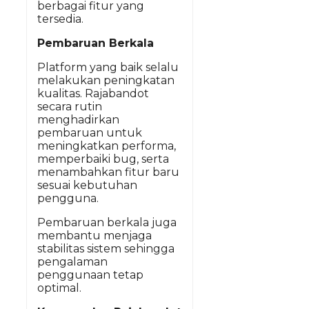
berbagai fitur yang
tersedia.
Pembaruan Berkala
Platform yang baik selalu
melakukan peningkatan
kualitas. Rajabandot
secara rutin
menghadirkan
pembaruan untuk
meningkatkan performa,
memperbaiki bug, serta
menambahkan fitur baru
sesuai kebutuhan
pengguna.
Pembaruan berkala juga
membantu menjaga
stabilitas sistem sehingga
pengalaman
penggunaan tetap
optimal.