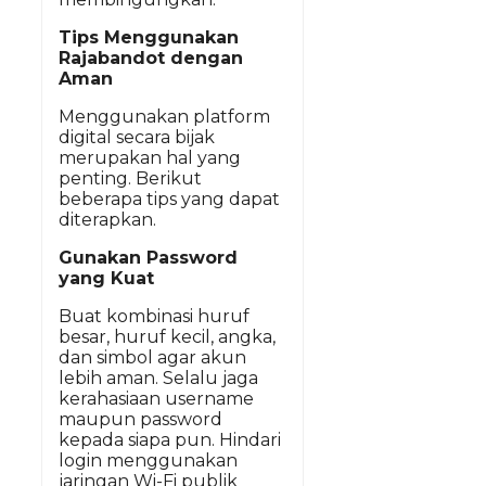
Tips Menggunakan
Rajabandot dengan
Aman
Menggunakan platform
digital secara bijak
merupakan hal yang
penting. Berikut
beberapa tips yang dapat
diterapkan.
Gunakan Password
yang Kuat
Buat kombinasi huruf
besar, huruf kecil, angka,
dan simbol agar akun
lebih aman. Selalu jaga
kerahasiaan username
maupun password
kepada siapa pun. Hindari
login menggunakan
jaringan Wi-Fi publik