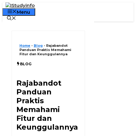
Skip
Declaration:
We pay for authorship. Content
to
Menu
not monitored daily. Gambling, CBD, or betting
Got it!
content
not supported.
Home
-
Blog
-
Rajabandot
Panduan Praktis Memahami
Fitur dan Keunggulannya
BLOG
Rajabandot
Panduan
Praktis
Memahami
Fitur dan
Keunggulannya