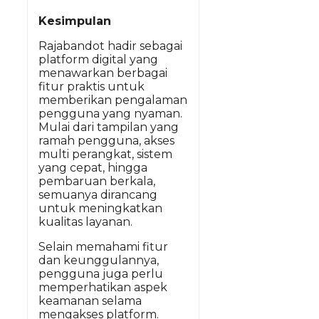
Kesimpulan
Rajabandot hadir sebagai
platform digital yang
menawarkan berbagai
fitur praktis untuk
memberikan pengalaman
pengguna yang nyaman.
Mulai dari tampilan yang
ramah pengguna, akses
multi perangkat, sistem
yang cepat, hingga
pembaruan berkala,
semuanya dirancang
untuk meningkatkan
kualitas layanan.
Selain memahami fitur
dan keunggulannya,
pengguna juga perlu
memperhatikan aspek
keamanan selama
mengakses platform.