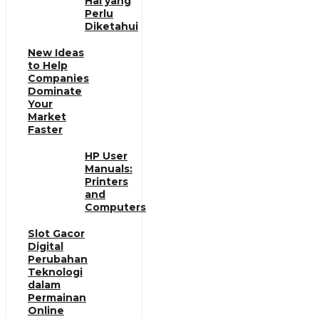
Hal yang
Perlu
Diketahui
New Ideas
to Help
Companies
Dominate
Your
Market
Faster
HP User
Manuals:
Printers
and
Computers
Slot Gacor
Digital
Perubahan
Teknologi
dalam
Permainan
Online