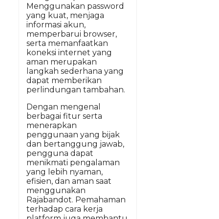
Menggunakan password
yang kuat, menjaga
informasi akun,
memperbarui browser,
serta memanfaatkan
koneksi internet yang
aman merupakan
langkah sederhana yang
dapat memberikan
perlindungan tambahan.
Dengan mengenal
berbagai fitur serta
menerapkan
penggunaan yang bijak
dan bertanggung jawab,
pengguna dapat
menikmati pengalaman
yang lebih nyaman,
efisien, dan aman saat
menggunakan
Rajabandot. Pemahaman
terhadap cara kerja
platform juga membantu