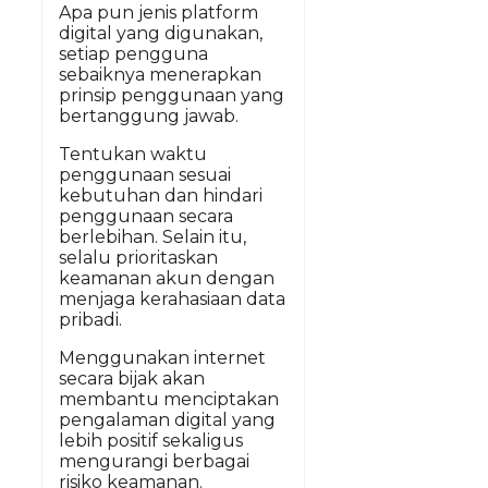
Apa pun jenis platform
digital yang digunakan,
setiap pengguna
sebaiknya menerapkan
prinsip penggunaan yang
bertanggung jawab.
Tentukan waktu
penggunaan sesuai
kebutuhan dan hindari
penggunaan secara
berlebihan. Selain itu,
selalu prioritaskan
keamanan akun dengan
menjaga kerahasiaan data
pribadi.
Menggunakan internet
secara bijak akan
membantu menciptakan
pengalaman digital yang
lebih positif sekaligus
mengurangi berbagai
risiko keamanan.