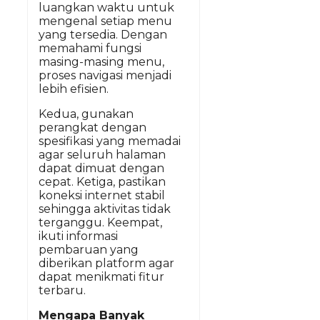
luangkan waktu untuk
mengenal setiap menu
yang tersedia. Dengan
memahami fungsi
masing-masing menu,
proses navigasi menjadi
lebih efisien.
Kedua, gunakan
perangkat dengan
spesifikasi yang memadai
agar seluruh halaman
dapat dimuat dengan
cepat. Ketiga, pastikan
koneksi internet stabil
sehingga aktivitas tidak
terganggu. Keempat,
ikuti informasi
pembaruan yang
diberikan platform agar
dapat menikmati fitur
terbaru.
Mengapa Banyak