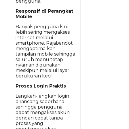
pengguna.
Responsif di Perangkat
Mobile
Banyak pengguna kini
lebih sering mengakses
internet melalui
smartphone. Rajabandot
mengoptimalkan
tampilan mobile sehingga
seluruh menu tetap
nyaman digunakan
meskipun melalui layar
berukuran kecil.
Proses Login Praktis
Langkah-langkah login
dirancang sederhana
sehingga pengguna
dapat mengakses akun
dengan cepat tanpa
proses yang
membingungkan.